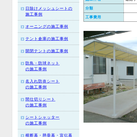
日除けメッシュシートの
分類
施工事例
工事費用
オーニングの施工事例
テント倉庫の施工事例
開閉テントの施工事例
防鳥・防球ネット
の施工事例
名入れ防炎シート
の施工事例
間仕切りシート
の施工事例
シートシャッター
の施工事例
横断幕・懸垂幕・宣伝幕