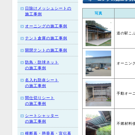
日除けメッシュシートの
写真
施工事例
オーニングの施工事例
道の駅こ
テント倉庫の施工事例
開閉テントの施工事例
防鳥・防球ネット
オーニン
の施工事例
名入れ防炎シート
の施工事例
手動オー
間仕切りシート
の施工事例
シートシャッター
の施工事例
不燃材料
横断幕・懸垂幕・宣伝幕