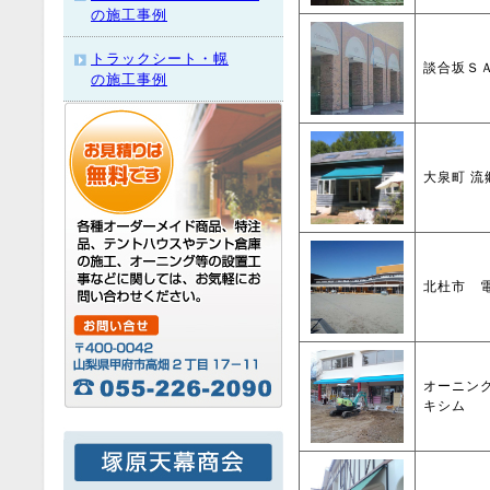
の施工事例
トラックシート・幌
談合坂Ｓ
の施工事例
大泉町 流
北杜市 
オーニン
キシム