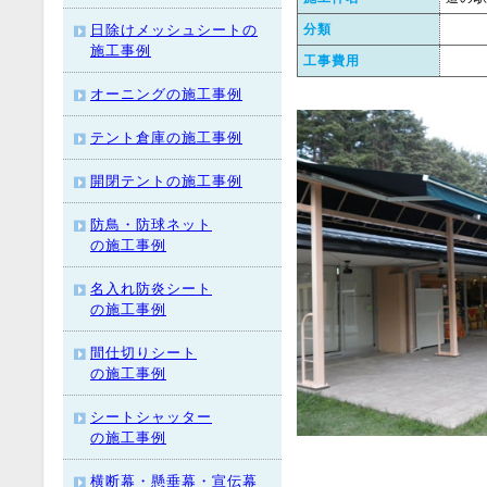
日除けメッシュシートの
分類
施工事例
工事費用
オーニングの施工事例
テント倉庫の施工事例
開閉テントの施工事例
防鳥・防球ネット
の施工事例
名入れ防炎シート
の施工事例
間仕切りシート
の施工事例
シートシャッター
の施工事例
横断幕・懸垂幕・宣伝幕