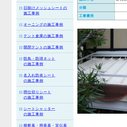
日除けメッシュシートの
分類
施工事例
工事費用
オーニングの施工事例
テント倉庫の施工事例
開閉テントの施工事例
防鳥・防球ネット
の施工事例
名入れ防炎シート
の施工事例
間仕切りシート
の施工事例
シートシャッター
の施工事例
横断幕・懸垂幕・宣伝幕